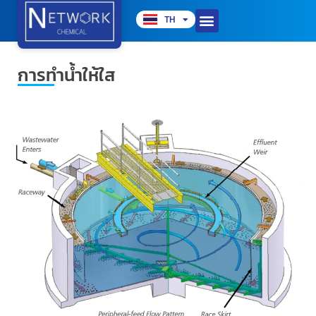
TH
EN
การทำน้ำให้ใส