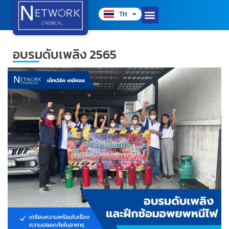
TH
EN
อบรมดับเพลิง 2565