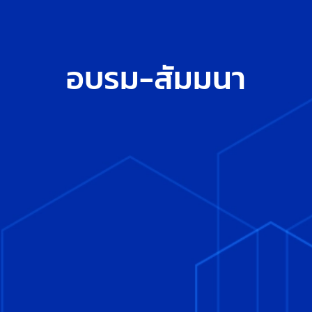
อบรม-สัมมนา