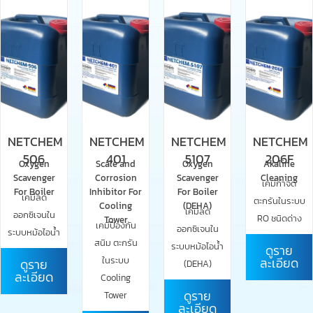
NETCHEM
NETCHEM
NETCHEM
NETCHEM
506
401
5107
206F
Oxygen
Scale and
Oxygen
Akaline
Scavenger
Corrosion
Scavenger
Cleaning
เคมีกำจัด
For Boiler
Inhibitor For
For Boiler
เคมีลด
ตะกรันในระบบ
Cooling
(DEHA)
เคมีลด
ออกซิเจนใน
RO ชนิดด่าง
Tower
เคมีป้องกัน
ออกซิเจนใน
ระบบหม้อไอน้ำ
สนิม ตะกรัน
ระบบหม้อไอน้ำ
ดูราย
ในระบบ
ละเอียด
ดูราย
(DEHA)
ละเอียด
Cooling
ดูราย
Tower
ละเอียด