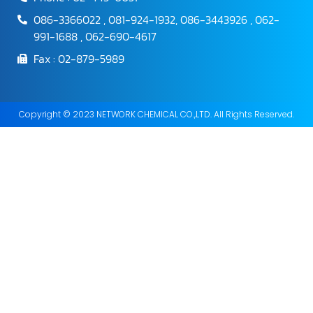
086-3366022 , 081-924-1932, 086-3443926 , 062-
991-1688 , 062-690-4617
Fax : 02-879-5989
Copyright © 2023 NETWORK CHEMICAL CO.,LTD. All Rights Reserved.