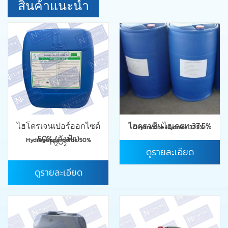
สินค้าแนะนำ
ไฮโดรเจนเปอร์ออกไซด์
ไฮดราซีนไฮเดรท 37.5%
Hydrazine Hydrate 37.5%
50% (ถังฟ้า)
Hydrogenperoxide 50%
H
O
2
2
ดูรายละเอียด
ดูรายละเอียด