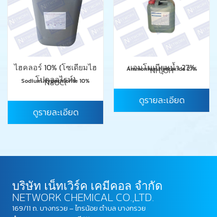
ไฮคลอร์ 10% (โซเดียมไฮ
แอมโมเนียมน้ำ 27%
Ammonium hydroxide 27%
NH
OH
4
โปคลอไรท์)
Sodium Hypochlorite 10%
NaOCl
ดูรายละเอียด
ดูรายละเอียด
บริษัท เน็ทเวิร์ค เคมีคอล จำกัด
NETWORK CHEMICAL CO.,LTD.
169/11 ถ. บางกรวย – ไทรน้อย ตำบล บางกรวย