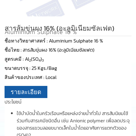
สารส้มขุ่นผง 16% (อะลูมิเนียมซัลเฟต)
Aluminium Sulphate 16 %
ชื่อทางวิทยาศาสตร์ :
Aluminium Sulphate 16 %
ชื่อไทย :
สารส้มขุ่นผง 16% (อะลูมิเนียมซัลเฟต)
สูตรเคมี :
Al
(SO
)
2
4
3
ขนาดบรรจุ :
25 Kgs./Bag
สินค้าของประเทศ :
Local
รายละเอียด
ประโยชน์
ใช้บำบัดน้ำในครัวเรือนหรือแหล่งจ่ายน้ำทั่วไป สารส้มนิยมใช้
ร่วมกับสารเคมีชนิดอื่น เช่น Anionic polymer เพื่อลดประจุ
ของสารแขวนลอยขนาดเล็กในน้ำโดยอาศัยการแตกตัวของ
(SO4)2