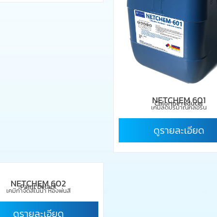
NETCHEM 601
Chlorine reducer
เคมีลดปริมาณคลอรีน
ดูรายละเอียด
NETCHEM 602
Paint Detack
เคมีกำจัดสีในน้ำ ห้องพ่นสี
ดูรายละเอียด