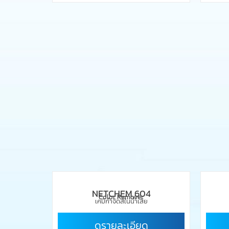
NETCHEM 604
Color Remover
เคมีกำจัดสีในน้ำเสีย
ดูรายละเอียด