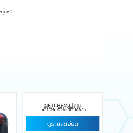
ะทุกชนิด
NETCHEM Clear
Heavy metal Remover
เคมีกำจัดค่าโลหะหนักในน้ำเสีย
ดูรายละเอียด