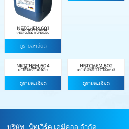
NETCHEM 601
Chlorine reducer
เคมีลดปริมาณคลอรีน
ดูรายละเอียด
NETCHEM 604
NETCHEM 602
Color Remover
Paint Detack
เคมีกำจัดสีในน้ำเสีย
เคมีกำจัดสีในน้ำ ห้องพ่นสี
ดูรายละเอียด
ดูรายละเอียด
บริษัท เน็ทเวิร์ค เคมีคอล จำกัด