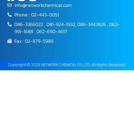
info@networkchemical.com
Phone : 02-443-0051
086-3366022 , 081-924-1932, 086-3443926 , 062-
991-1688 , 062-690-4617
Fax : 02-879-5989
Copyright © 2023 NETWORK CHEMICAL CO.,LTD. All Rights Reserved.