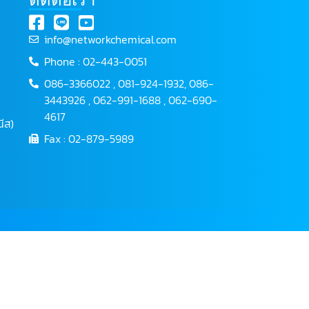
info@networkchemical.com
Phone : 02-443-0051
086-3366022 , 081-924-1932, 086-
3443926 , 062-991-1688 , 062-690-
4617
ีส)
Fax : 02-879-5989