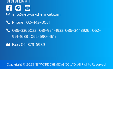
ติดต่อเรา
info@networkchemical.com
Phone : 02-443-0051
086-3366022 , 081-924-1932, 086-3443926 , 062-
991-1688 , 062-690-4617
Fax : 02-879-5989
Copyright © 2023 NETWORK CHEMICAL CO.,LTD. All Rights Reserved.