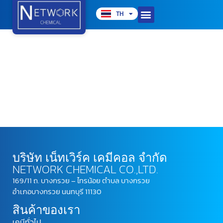
TH
EN
บริษัท เน็ทเวิร์ค เคมีคอล จำกัด
NETWORK CHEMICAL CO.,LTD.
169/11 ถ. บางกรวย – ไทรน้อย ตำบล บางกรวย
อำเภอบางกรวย นนทบุรี 11130
สินค้าของเรา
เคมีทั่วไป