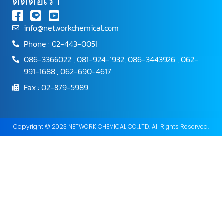
ติดต่อเรา
info@networkchemical.com
Phone : 02-443-0051
086-3366022 , 081-924-1932, 086-3443926 , 062-
991-1688 , 062-690-4617
Fax : 02-879-5989
Copyright © 2023 NETWORK CHEMICAL CO.,LTD. All Rights Reserved.