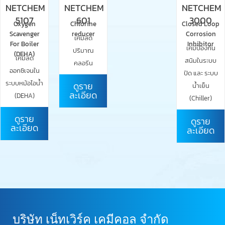
NETCHEM
NETCHEM
NETCHEM
5107
601
3000
Oxygen
Chlorine
Closed Loop
Scavenger
reducer
Corrosion
เคมีลด
For Boiler
Inhibitor
เคมีป้องกัน
ปริมาณ
(DEHA)
เคมีลด
สนิมในระบบ
คลอรีน
ออกซิเจนใน
ปิด และ ระบบ
ระบบหม้อไอน้ำ
ดูราย
น้ำเย็น
ละเอียด
(DEHA)
(Chiller)
ดูราย
ดูราย
ละเอียด
ละเอียด
บริษัท เน็ทเวิร์ค เคมีคอล จำกัด